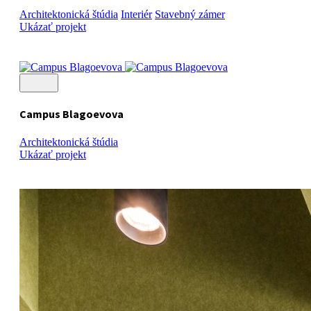
Architektonická štúdia
Interiér
Stavebný zámer
Ukázať projekt
Campus Blagoevova
Architektonická štúdia
Ukázať projekt