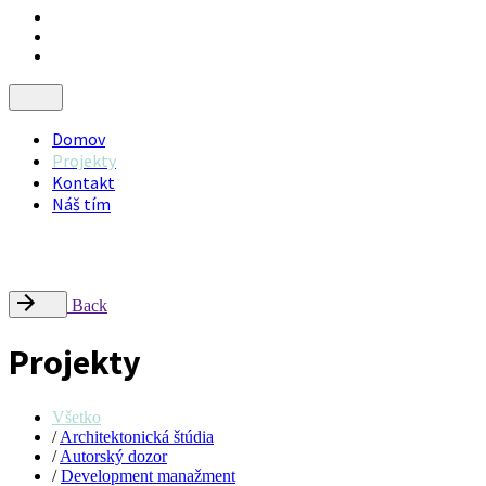
Domov
Projekty
Kontakt
Náš tím
Nájdite nás
Radlinského 9, Campus STU – FCHPT, 812 37 Bratislava
office@inflow.sk
Back
Projekty
Všetko
/
Architektonická štúdia
/
Autorský dozor
/
Development manažment