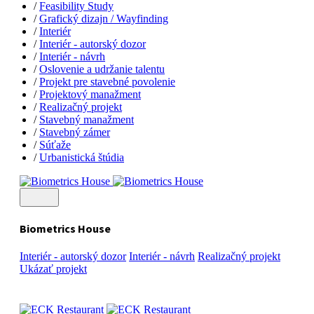
/
Feasibility Study
/
Grafický dizajn / Wayfinding
/
Interiér
/
Interiér - autorský dozor
/
Interiér - návrh
/
Oslovenie a udržanie talentu
/
Projekt pre stavebné povolenie
/
Projektový manažment
/
Realizačný projekt
/
Stavebný manažment
/
Stavebný zámer
/
Súťaže
/
Urbanistická štúdia
Biometrics House
Interiér - autorský dozor
Interiér - návrh
Realizačný projekt
Ukázať projekt