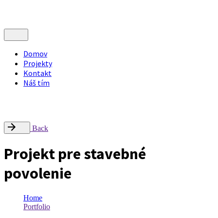
Domov
Projekty
Kontakt
Náš tím
Nájdite nás
Radlinského 9, Campus STU – FCHPT, 812 37 Bratislava
office@inflow.sk
Back
Projekt pre stavebné
povolenie
Home
Portfolio
Category: Projekt pre stavebné povolenie