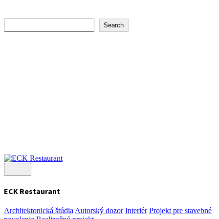
Search
Search
Recent Posts
Filip Pipiška
Zuzana Belešová
Tomáš Rausz
Petra Horváthová
Peter Moravčík
Recent Comments
No comments to show.
ECK Restaurant
Architektonická štúdia
Autorský dozor
Interiér
Projekt pre stavebné