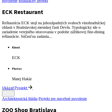
povolenie
Realizačný projekt
ECK Restaurant
Reštaurácia ECK stojí na juhozápadných svahoch vinohradníckej
oblasti v Bratislavskej mestskej časti Devín. Typologicky ide o
zariadenie verejného stravovania v podobe zážitkovej fine-dining
reštaurácie. Súčasťou zadania...
Klient
ECK
Photos
Matej Hakár
Ukázať Projekt
Architektonická štúdia
Projekt pre stavebné povolenie
ZOO Shop Bratislava