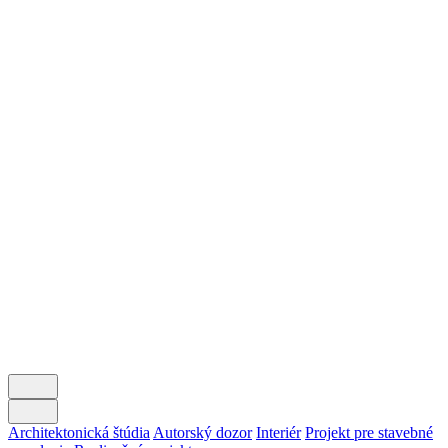
Radlinského 9,
Campus STU – FCHPT
812 37 Bratislava
Sídlo
SK.INFLOW DESIGN s.r.o.
J. Feketeházyho 2381/3
927 01 Šaľa
Práca
Máte záujem s nami spolupracovať?
office@inflow.sk
Architektonická štúdia
Autorský dozor
Interiér
Projekt pre stavebné