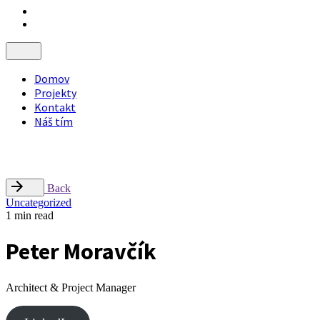
Domov
Projekty
Kontakt
Náš tím
Nájdite nás
Radlinského 9, Campus STU – FCHPT, 812 37 Bratislava
office@inflow.sk
Back
Uncategorized
1 min read
Peter Moravčík
Architect & Project Manager