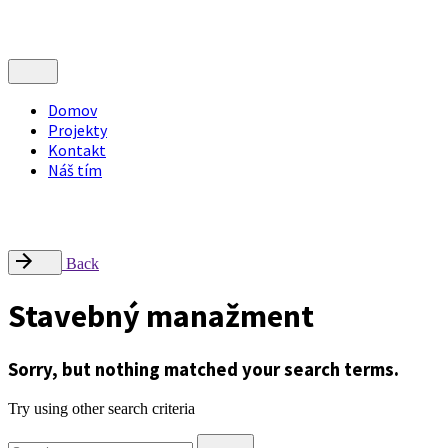
Domov
Projekty
Kontakt
Náš tím
Nájdite nás
Radlinského 9, Campus STU – FCHPT, 812 37 Bratislava
office@inflow.sk
Back
Stavebný manažment
Sorry, but nothing matched your search terms.
Try using other search criteria
Search